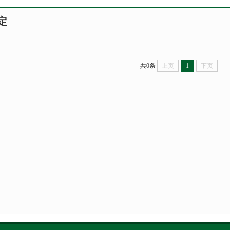
定
共0条
上页
1
下页