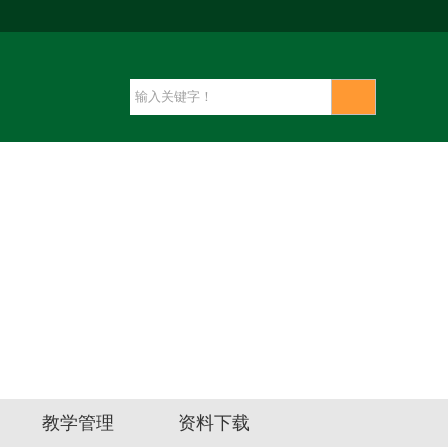
教学管理
资料下载