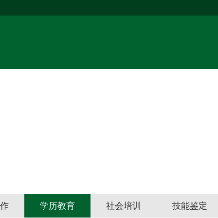
作
学历教育
社会培训
技能鉴定