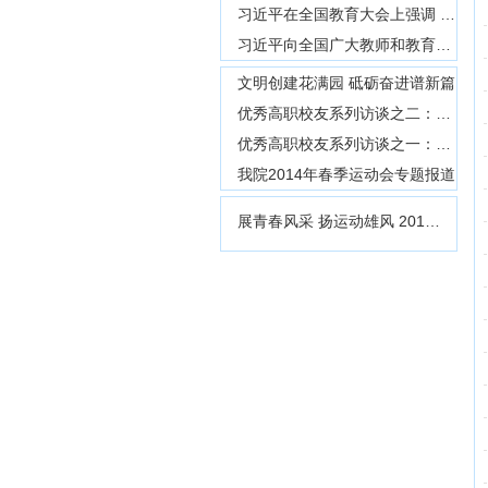
习近平在全国教育大会上强调 紧紧围绕立德树人根本任务 朝着建成教育强国战略目标扎实迈进
习近平向全国广大教师和教育工作者致以节日祝贺和诚挚问候
文明创建花满园 砥砺奋进谱新篇
优秀高职校友系列访谈之二：2001届毕业生石文明
优秀高职校友系列访谈之一：2005届毕业生张鑫
我院2014年春季运动会专题报道
展青春风采 扬运动雄风 2014...